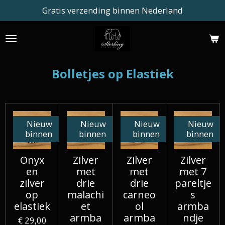
Gratis verzending binnen Nederland
Ga
direct
naar
de
hoofdinhoud
Bolletjes op Elastiek
Nieuw
Nieuw
Nieuw
Nieuw
binnen
binnen
binnen
binnen
Onyx
Zilver
Zilver
Zilver
en
met
met
met 7
zilver
drie
drie
pareltje
op
malachi
carneo
s
elastiek
et
ol
armba
armba
armba
ndje
€ 29,00