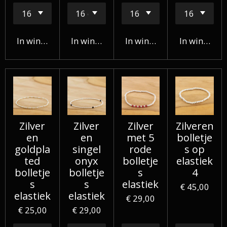
In winkelwagen
In winkelwagen
In winkelwagen
In winkelw
Zilver
Zilver
Zilver
Zilveren
en
en
met 5
bolletje
goldpla
singel
rode
s op
ted
onyx
bolletje
elastiek
bolletje
bolletje
s
4
s
s
elastiek
€ 45,00
elastiek
elastiek
€ 29,00
€ 25,00
€ 29,00