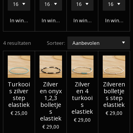
In winkelwagen
In winkelwagen
In winkelwagen
In winkelw
4 resultaten
Sorteer:
Turkooi
Zilver
Zilver
Zilveren
s zilver
en onyx
en 4
bolletje
step
1,2,3
turkooi
s step
elastiek
bolletje
s
elastiek
s
elastiek
€ 25,00
€ 29,00
elastiek
€ 29,00
€ 29,00