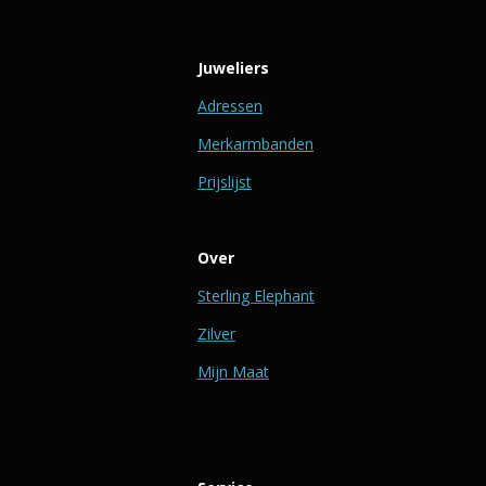
Juweliers
Adressen
Merkarmbanden
Prijslijst
Over
Sterling Elephant
Zilver
Mijn Maat