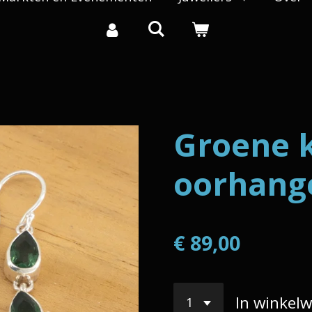
Groene 
oorhanger
€ 89,00
In winkel