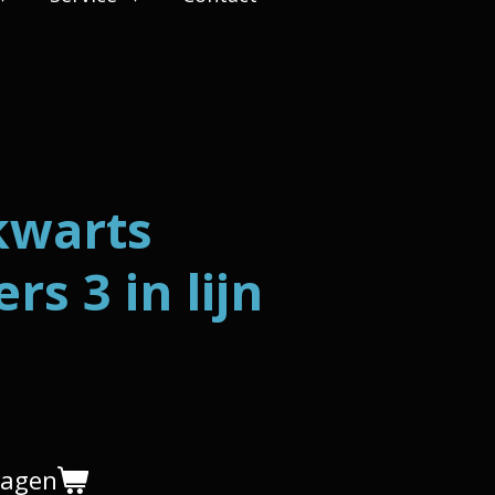
kwarts
s 3 in lijn
wagen