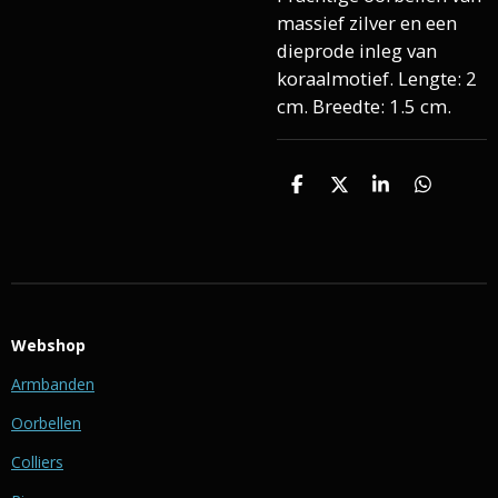
massief zilver en een
dieprode inleg van
koraalmotief. Lengte: 2
cm. Breedte: 1.5 cm.
D
D
S
D
e
e
h
e
l
e
a
l
e
l
r
e
n
e
n
Webshop
Armbanden
Oorbellen
Colliers