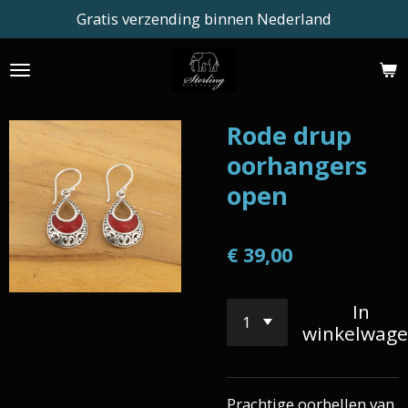
Gratis verzending binnen Nederland
Ga
direct
naar
de
hoofdinhoud
Rode drup
oorhangers
open
€ 39,00
In
winkelwag
Prachtige oorbellen van