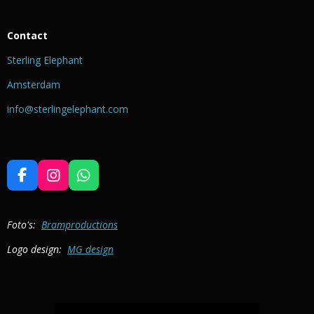
Contact
Sterling Elephant
Amsterdam
info@sterlingelephant.com
F
I
W
a
n
h
c
s
a
e
t
t
Foto's:
Bramproductions
b
a
s
Logo design:
MG design
o
g
A
o
r
p
k
a
p
m