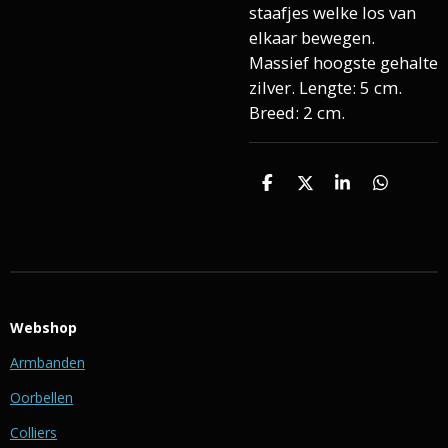
staafjes welke los van
elkaar bewegen.
Massief hoogste gehalte
zilver. Lengte: 5 cm.
Breed: 2 cm.
D
D
S
D
e
e
h
e
l
e
a
l
e
l
r
e
n
e
n
Webshop
Armbanden
Oorbellen
Colliers