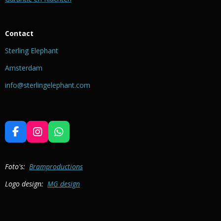
Contact
Sterling Elephant
Amsterdam
info@sterlingelephant.com
F
I
W
a
n
h
c
s
a
e
t
t
Foto's:
Bramproductions
b
a
s
Logo design:
MG design
o
g
A
o
r
p
k
a
p
m