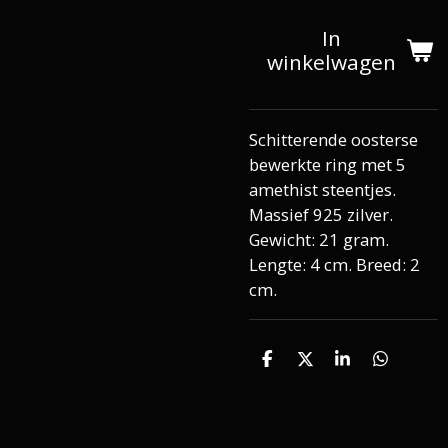
In
winkelwagen
Schitterende oosterse
bewerkte ring met 5
amethist steentjes.
Massief 925 zilver.
Gewicht: 21 gram.
Lengte: 4 cm. Breed: 2
cm.
D
D
S
D
e
e
h
e
l
e
a
l
e
l
r
e
n
e
n