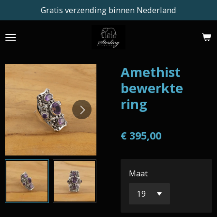
Gratis verzending binnen Nederland
Ga
direct
naar
de
hoofdinhoud
Amethist
bewerkte
ring
€ 395,00
Maat