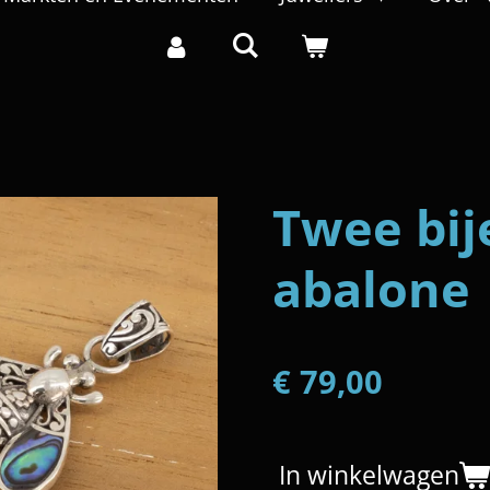
Twee bij
abalone
€ 79,00
In winkelwagen