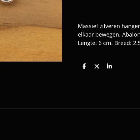
Massief zilveren hanger
elkaar bewegen. Abalone
Lengte: 6 cm. Breed: 2.
D
D
S
e
e
h
l
e
a
e
l
r
n
e