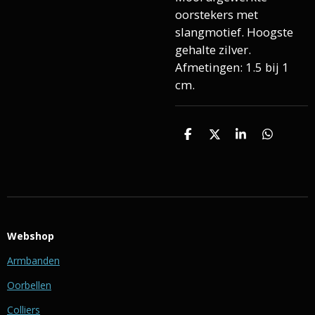
oorstekers met
slangmotief. Hoogste
gehalte zilver.
Afmetingen: 1.5 bij 1
cm.
D
D
S
D
e
e
h
e
l
e
a
l
e
l
r
e
n
e
n
Webshop
Armbanden
Oorbellen
Colliers