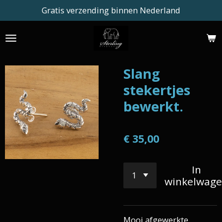
Gratis verzending binnen Nederland
Ga
direct
naar
de
hoofdinhoud
Slang
stekertjes
bewerkt.
€ 35,00
In
winkelwag
Mooi afgewerkte