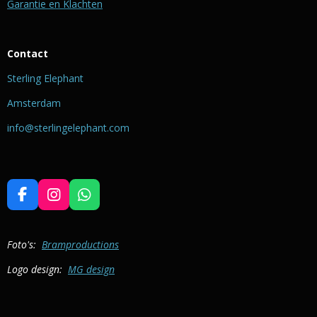
Garantie en Klachten
Contact
Sterling Elephant
Amsterdam
info@sterlingelephant.com
F
I
W
a
n
h
c
s
a
e
t
t
Foto's:
Bramproductions
b
a
s
Logo design:
MG design
o
g
A
o
r
p
k
a
p
m