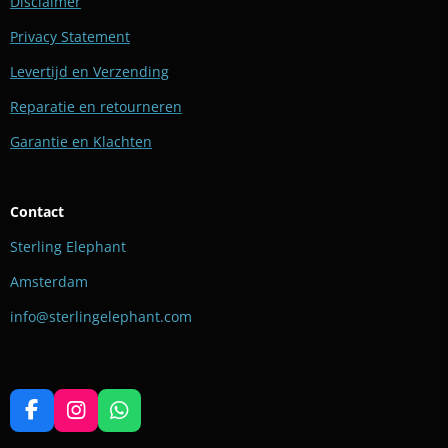
Disclaimer
Privacy Statement
Levertijd en Verzending
Reparatie en retourneren
Garantie en Klachten
Contact
Sterling Elephant
Amsterdam
info@sterlingelephant.com
F
I
W
a
n
h