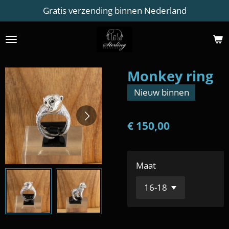
Gratis verzending binnen Nederland
Ga
direct
naar
de
hoofdinhoud
Monkey ring
Nieuw binnen
€ 150,00
Maat