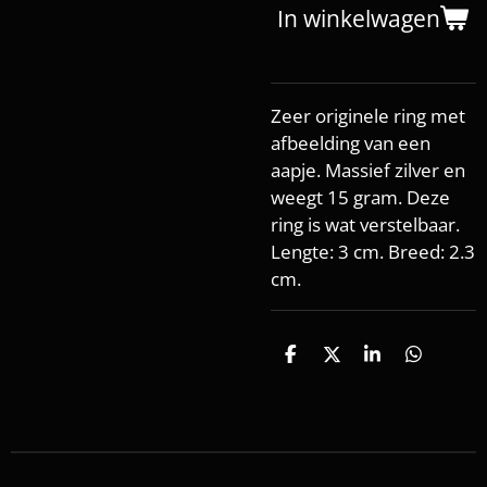
In winkelwagen
Zeer originele ring met
afbeelding van een
aapje. Massief zilver en
weegt 15 gram. Deze
ring is wat verstelbaar.
Lengte: 3 cm. Breed: 2.3
cm.
D
D
S
D
e
e
h
e
l
e
a
l
e
l
r
e
n
e
n