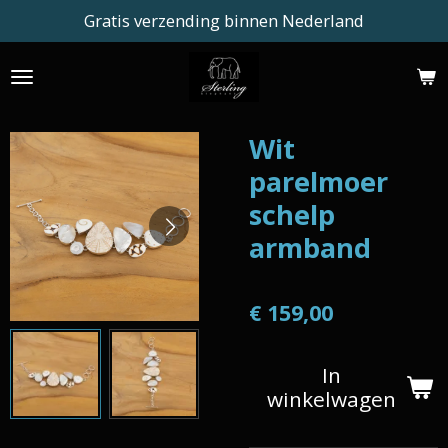
Gratis verzending binnen Nederland
Ga
direct
naar
de
hoofdinhoud
Wit
parelmoer
schelp
armband
€ 159,00
In
winkelwagen