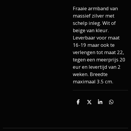
Fraaie armband van
massief zilver met
schelp inleg. Wit of
beige van kleur.
Leverbaar voor maat
16-19 maar ook te
verlengen tot maat 22,
tegen een meerprijs 20
eur en levertijd van 2
weken. Breedte
maximaal 3.5 cm.
D
D
S
D
e
e
h
e
l
e
a
l
e
l
r
e
n
e
n