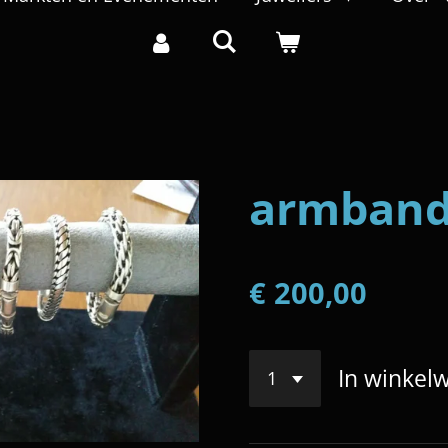
armban
€ 200,00
In winkel