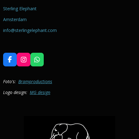
Sterling Elephant
Amsterdam
info@sterlingelephant.com
F
I
W
a
n
h
c
s
a
e
t
t
Foto's:
Bramproductions
b
a
s
Logo design:
MG design
o
g
A
o
r
p
k
a
p
m