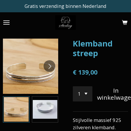
Gratis verzending binnen Nederland
Ga
direct
naar
de
hoofdinhoud
Klemband
streep
€ 139,00
In
winkelwag
Stijlvolle massief 925
zilveren klemband.