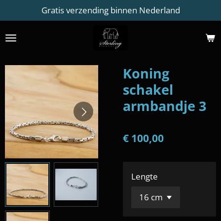
Gratis verzending binnen Nederland
Ga
direct
naar
de
hoofdinhoud
Koning
schakel
armbandje 3
€ 100,00
Lengte