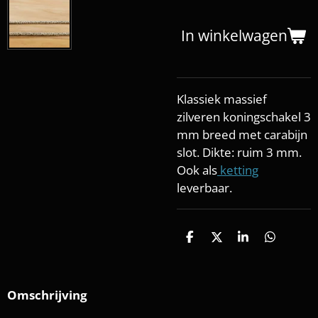
In winkelwagen
Klassiek massief
zilveren koningschakel 3
mm breed met carabijn
slot. Dikte: ruim 3 mm.
Ook als
ketting
leverbaar.
D
D
S
D
e
e
h
e
l
e
a
l
e
l
r
e
n
e
n
Omschrijving