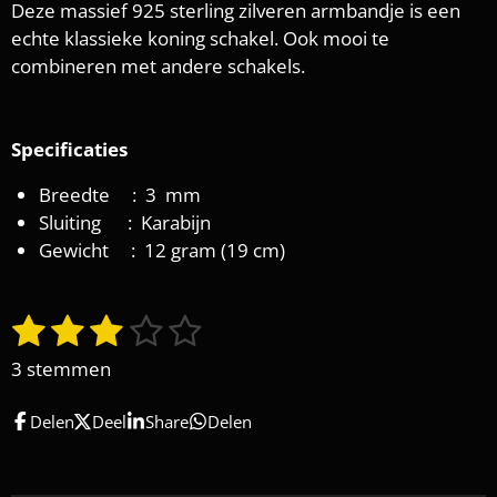
Deze massief 925 sterling zilveren armbandje is een
echte klassieke koning schakel. Ook mooi te
combineren met andere schakels.
Specificaties
Breedte : 3 mm
Sluiting : Karabijn
Gewicht : 12 gram (19 cm)
1
2
3
4
5
S
R
t
a
s
s
s
s
s
3 stemmen
e
t
t
t
t
t
t
m
i
Delen
Deel
Share
Delen
e
e
e
e
e
m
n
e
r
r
r
r
r
g
n
: