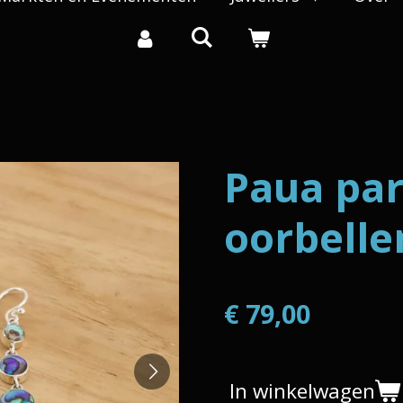
Paua par
oorbelle
€ 79,00
In winkelwagen