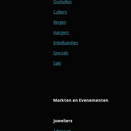
Oorbellen
Colliers
Ringen
Hangers
Enkelbandjes
Specials
Sale
Markten en Evenementen
Juweliers
Adressen