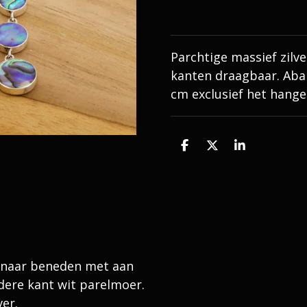
Parchtige massief zilv
kanten draagbaar. Abal
cm exclusief het hanger
D
D
S
e
e
h
l
e
a
e
l
r
n
e
d naar beneden met aan
dere kant wit parelmoer.
ver.