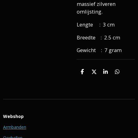
massief zilveren
omlijsting.
Lengte : 3 cm
Breedte : 2.5 cm
Gewicht : 7 gram
D
D
S
D
e
e
h
e
l
e
a
l
e
l
r
e
n
e
n
Webshop
Armbanden
Oorbellen