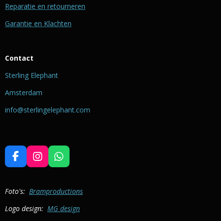
Reparatie en retourneren
Garantie en Klachten
Contact
Sterling Elephant
Amsterdam
info@sterlingelephant.com
F
I
W
a
n
h
c
s
a
e
t
t
Foto's:
Bramproductions
b
a
s
Logo design:
MG design
o
g
A
o
r
p