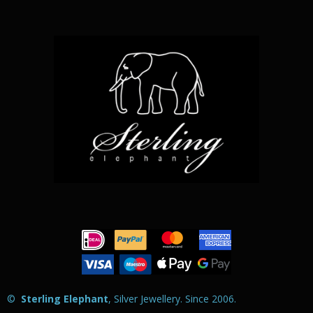
k
a
p
m
©
Sterling Elephant
, Silver Jewellery. Since 2006
.