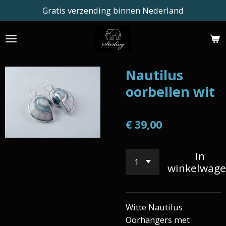
Gratis verzending binnen Nederland
Ga
direct
naar
de
hoofdinhoud
Nautilus
oorbellen wit
€ 39,00
In
winkelwag
Witte Nautilus
Oorhangers met