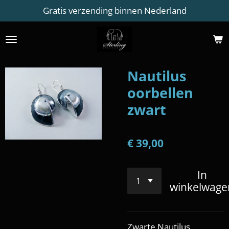
Gratis verzending binnen Nederland
Ga
direct
naar
de
hoofdinhoud
Nautilus
oorbellen
zwart
€ 39,00
In
winkelwage
Zwarte Nautilus