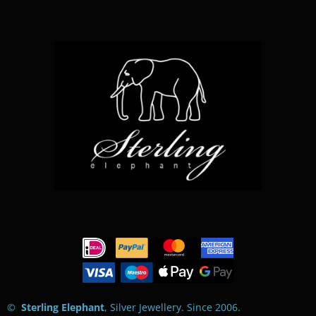
o
r
p
k
a
p
m
©
Sterling Elephant
, Silver Jewellery. Since 2006
.