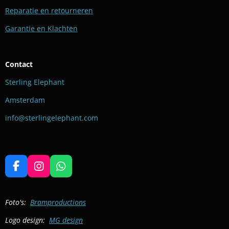
Reparatie en retourneren
Garantie en Klachten
Contact
Sterling Elephant
Amsterdam
info@sterlingelephant.com
F
I
W
a
n
h
c
s
a
e
t
t
Foto's:
Bramproductions
b
a
s
Logo design:
MG design
o
g
A