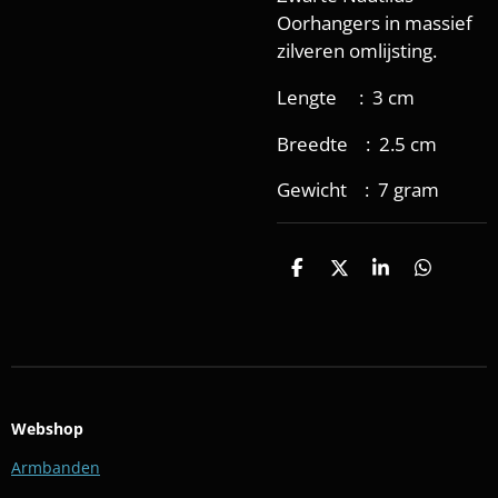
Oorhangers in massief
zilveren omlijsting.
Lengte : 3 cm
Breedte : 2.5 cm
Gewicht : 7 gram
D
D
S
D
e
e
h
e
l
e
a
l
e
l
r
e
n
e
n
Webshop
Armbanden