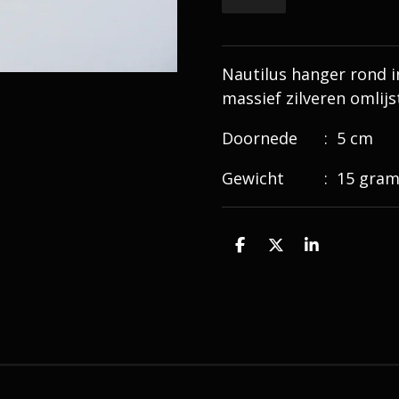
Nautilus hanger rond i
massief zilveren omlijs
Doornede : 5 cm
Gewicht : 15 gra
D
D
S
e
e
h
l
e
a
e
l
r
n
e