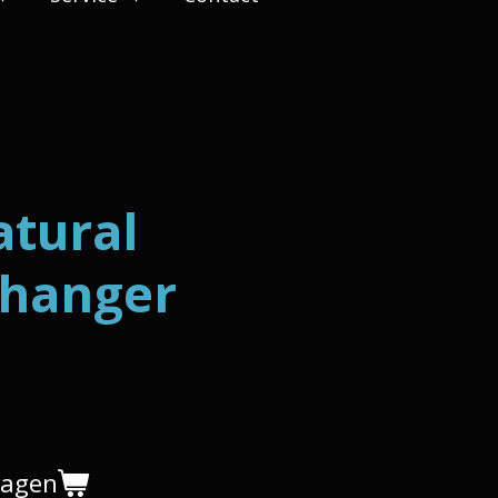
tural
 hanger
wagen