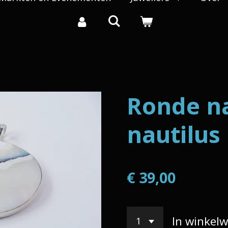
Ronde na
nautilus
€ 39,00
In winkel