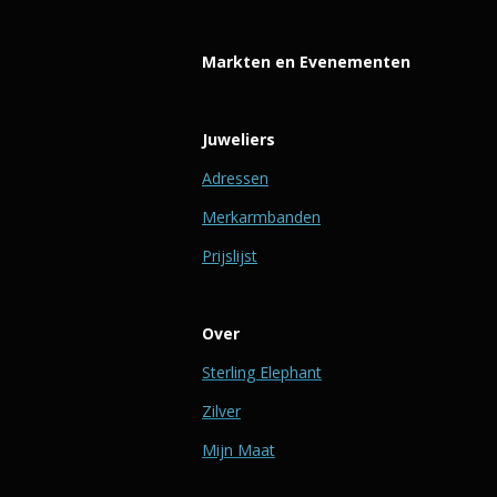
Markten en Evenementen
Juweliers
Adressen
Merkarmbanden
Prijslijst
Over
Sterling Elephant
Zilver
Mijn Maat