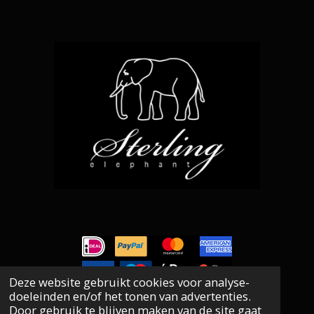
o
r
p
k
a
p
m
Deze website gebruikt cookies voor analyse-
doeleinden en/of het tonen van advertenties.
©
Sterling Elephant
, Silver Jewellery. Since 2006
.
Door gebruik te blijven maken van de site gaat