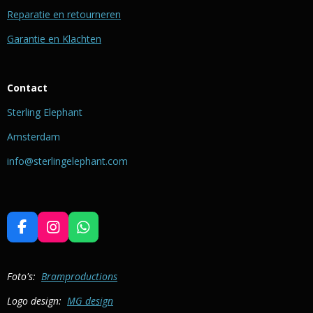
Reparatie en retourneren
Garantie en Klachten
Contact
Sterling Elephant
Amsterdam
info@sterlingelephant.com
F
I
W
a
n
h
c
s
a
e
t
t
Foto's:
Bramproductions
b
a
s
Logo design:
MG design
o
g
A