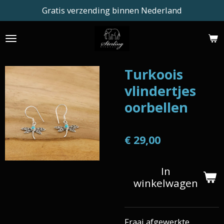
Gratis verzending binnen Nederland
Ga
direct
naar
de
hoofdinhoud
Turkoois
vlindertjes
oorbellen
€ 29,00
In
winkelwagen
Fraai afgewerkte