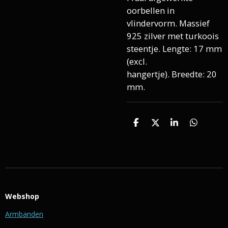
oorbellen in
vlindervorm. Massief
925 zilver met turkoois
steentje. Lengte: 17 mm
(excl.
hangertje). Breedte: 20
mm.
D
D
S
D
e
e
h
e
l
e
a
l
e
l
r
e
n
e
n
Webshop
Armbanden