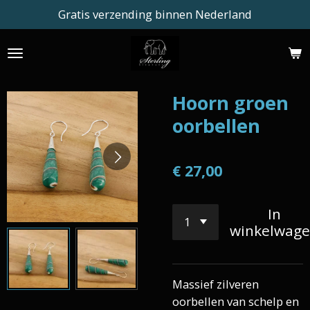
Gratis verzending binnen Nederland
Ga
direct
naar
de
hoofdinhoud
Hoorn groen
oorbellen
€ 27,00
In
winkelwag
Massief zilveren
oorbellen van schelp en