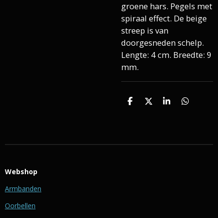
groene hars. Pegels met
spiraal effect. De beige
streep is van
doorgesneden schelp.
Lengte: 4 cm. Breedte: 9
mm.
D
D
S
D
e
e
h
e
l
e
a
l
e
l
r
e
n
e
n
Webshop
Armbanden
Oorbellen