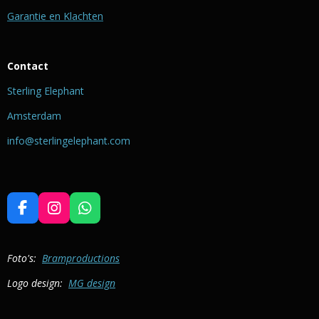
Garantie en Klachten
Contact
Sterling Elephant
Amsterdam
info@sterlingelephant.com
F
I
W
a
n
h
c
s
a
e
t
t
Foto's:
Bramproductions
b
a
s
Logo design:
MG design
o
g
A
o
r
p
k
a
p