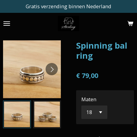
Gratis verzending binnen Nederland
Ga
direct
naar
de
hoofdinhoud
Spinning bal
ring
€ 79,00
Maten