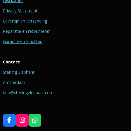
Disclaimer
Privacy Statement
Levertijd en Verzending
Reparatie en retourneren
Garantie en Klachten
Contact
Sterling Elephant
Amsterdam
info@sterlingelephant.com
F
I
W
a
n
h