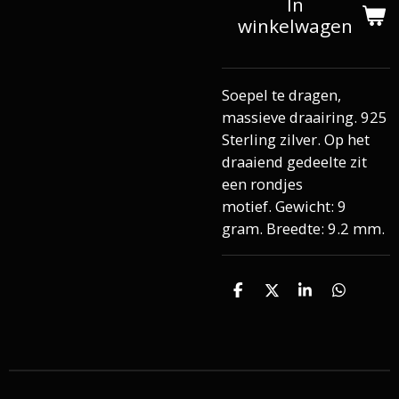
In
winkelwagen
Soepel te dragen,
massieve draairing. 925
Sterling zilver. Op het
draaiend gedeelte zit
een rondjes
motief. Gewicht: 9
gram. Breedte: 9.2 mm.
D
D
S
D
e
e
h
e
l
e
a
l
e
l
r
e
n
e
n