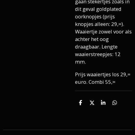
gaan stekertjes zoals in
dit geval goldplated
oorknopjes (prijs
knopjes alleen: 29,=).
Waaiertje zowel voor als
achter het oog
draagbaar. Lengte
waaierstreepjes: 12
mm.
Prijs waaiertjes los 29,=
euro. Combi 55,=
D
D
S
D
e
e
h
e
l
e
a
l
e
l
r
e
n
e
n