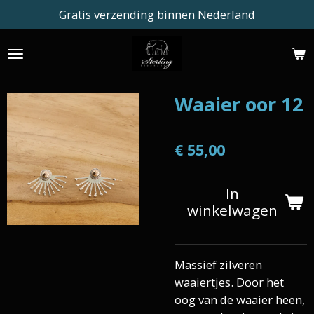
Gratis verzending binnen Nederland
Ga
direct
naar
de
hoofdinhoud
Waaier oor 12
€ 55,00
In
winkelwagen
Massief zilveren
waaiertjes. Door het
oog van de waaier heen,