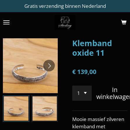
Gratis verzending binnen Nederland
Ga
direct
naar
de
hoofdinhoud
Klemband
oxide 11
€ 139,00
In
winkelwage
Mooie massief zilveren
klemband met