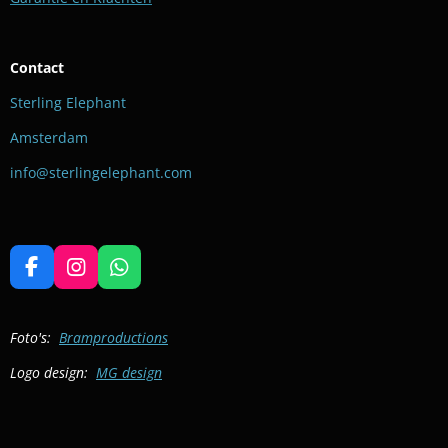
Contact
Sterling Elephant
Amsterdam
info@sterlingelephant.com
F
I
W
a
n
h
c
s
a
e
t
t
Foto's:
Bramproductions
b
a
s
Logo design:
MG design
o
g
A
o
r
p
k
a
p
m