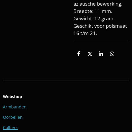
aziatische bewerking.
Breedte: 11 mm.
Gewicht: 12 gram.
Geschikt voor polsmaat
16 t/m 21.
D
D
S
D
e
e
h
e
l
e
a
l
e
l
r
e
n
e
n
Webshop
Armbanden
Oorbellen
Colliers