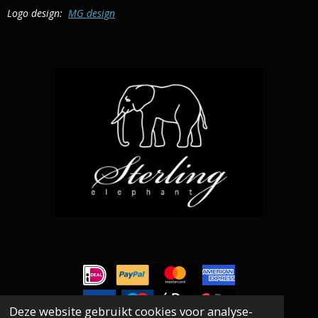
b
a
s
Logo design:
MG design
o
g
A
o
r
p
k
a
p
m
Deze website gebruikt cookies voor analyse-