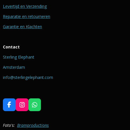
Levertijd en Verzending
Reparatie en retourneren
Garantie en Klachten
Contact
Sterling Elephant
Amsterdam
info@sterlingelephant.com
F
I
W
a
n
h
c
s
a
e
t
t
Foto's:
Bramproductions