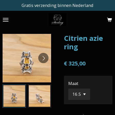
Gratis verzending binnen Nederland
Ga
direct
naar
de
hoofdinhoud
Citrien azie
ring
€ 325,00
Maat