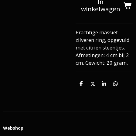
In
winkelwagen
Prachtige massief
zilveren ring, opgevuld
met citrien steentjes.
Afmetingen: 4 cm bij 2
cm. Gewicht: 20 gram.
D
D
S
D
e
e
h
e
l
e
a
l
e
l
r
e
n
e
n
Webshop