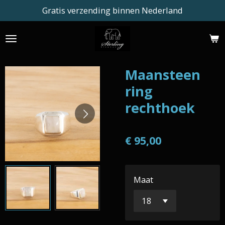
Gratis verzending binnen Nederland
Ga
direct
naar
de
hoofdinhoud
Maansteen
ring
rechthoek
€ 95,00
Maat