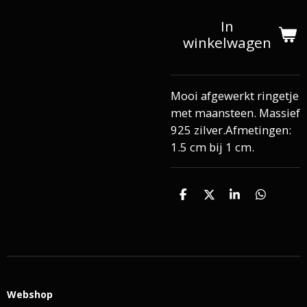
In
winkelwagen
Mooi afgewerkt ringetje
met maansteen. Massief
925 zilver.Afmetingen:
1.5 cm bij 1 cm.
D
D
S
D
e
e
h
e
l
e
a
l
e
l
r
e
n
e
n
Webshop