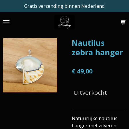
Gratis verzending binnen Nederland
Ga
direct
naar
de
hoofdinhoud
Nautilus
zebra hanger
€ 49,00
Uitverkocht
Natuurlijke nautilus
hanger met zilveren